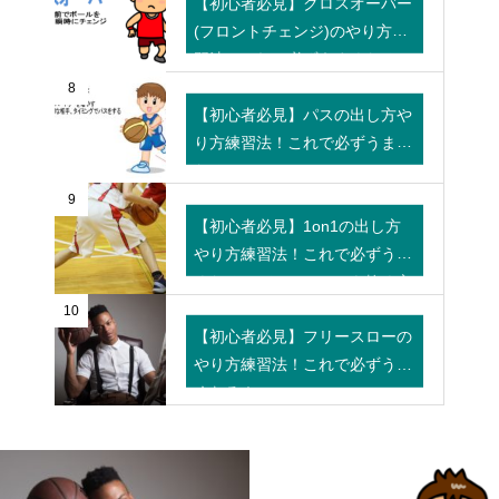
【初心者必見】クロスオーバー
(フロントチェンジ)のやり方練
習法！これで必ずうまくなる！
8
【初心者必見】パスの出し方や
り方練習法！これで必ずうまく
なる！！
9
【初心者必見】1on1の出し方
やり方練習法！これで必ずうま
くなる！ディフェンスを抜く方
法はこれだ！！
10
【初心者必見】フリースローの
やり方練習法！これで必ずうま
くなる！