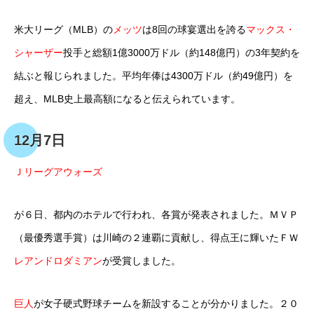
米大リーグ（MLB）の
メッツ
は8回の球宴選出を誇る
マックス・
シャーザー
投手と総額1億3000万ドル（約148億円）の3年契約を
結ぶと報じられました。平均年俸は4300万ドル（約49億円）を
超え、MLB史上最高額になると伝えられています。
12月7日
Ｊリーグアウォーズ
が６日、都内のホテルで行われ、各賞が発表されました。ＭＶＰ
（最優秀選手賞）は川崎の２連覇に貢献し、得点王に輝いたＦＷ
レアンドロダミアン
が受賞しました。
巨人
が女子硬式野球チームを新設することが分かりました。２０