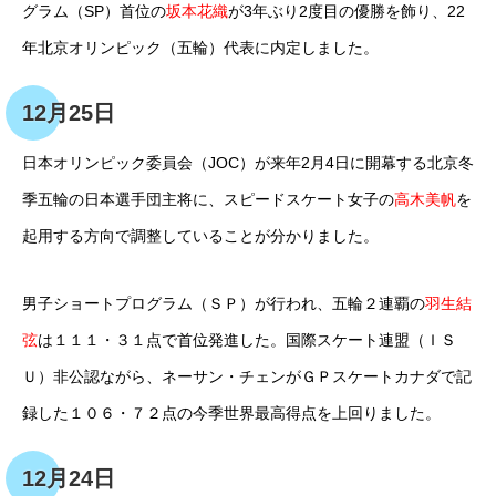
グラム（SP）首位の
坂本花織
が3年ぶり2度目の優勝を飾り、22
年北京オリンピック（五輪）代表に内定しました。
12月25日
日本オリンピック委員会（JOC）が来年2月4日に開幕する北京冬
季五輪の日本選手団主将に、スピードスケート女子の
高木美帆
を
起用する方向で調整していることが分かりました。
男子ショートプログラム（ＳＰ）が行われ、五輪２連覇の
羽生結
弦
は１１１・３１点で首位発進した。国際スケート連盟（ＩＳ
Ｕ）非公認ながら、ネーサン・チェンがＧＰスケートカナダで記
録した１０６・７２点の今季世界最高得点を上回りました。
12月24日