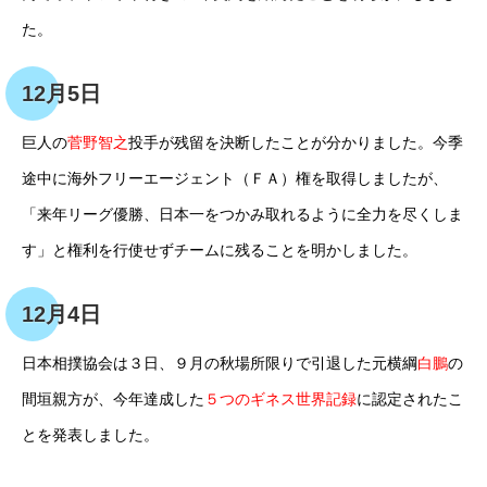
た。
12月5日
巨人の
菅野智之
投手が残留を決断したことが分かりました。今季
途中に海外フリーエージェント（ＦＡ）権を取得しましたが、
「来年リーグ優勝、日本一をつかみ取れるように全力を尽くしま
す」と権利を行使せずチームに残ることを明かしました。
12月4日
日本相撲協会は３日、９月の秋場所限りで引退した元横綱
白鵬
の
間垣親方が、今年達成した
５つのギネス世界記録
に認定されたこ
とを発表しました。