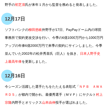
野手の
初芝清
氏が来年１月から監督を務めると発表しました。
12月17日
ソフトバンクの
柳田悠岐
外野手が17日、PayPayドーム内の球団
事務所で契約更改交渉を行い、今季の6億1000万円から1000万円
アップの年俸6億2000万円で来季の契約にサインしました。今季
並んでいた2002年の松井秀喜氏（巨人）を抜き、
日本人野手史
上最高年俸
を更新しました。
12月16日
今シーズン活躍した選手たちをたたえる表彰式「
ＮＰＢ ＡＷＡ
ＲＤＳ
」が都内で開かれ、最優秀選手（ＭＶＰ）にヤクルト
村上
宗隆
内野手とオリックス
山本由伸
投手が選ばれました。