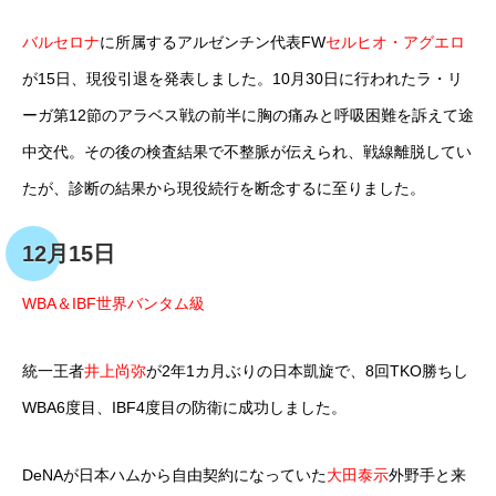
バルセロナ
に所属するアルゼンチン代表FW
セルヒオ・アグエロ
が15日、現役引退を発表しました。10月30日に行われたラ・リ
ーガ第12節のアラベス戦の前半に胸の痛みと呼吸困難を訴えて途
中交代。その後の検査結果で不整脈が伝えられ、戦線離脱してい
たが、診断の結果から現役続行を断念するに至りました。
12月15日
WBA＆IBF世界バンタム級
統一王者
井上尚弥
が2年1カ月ぶりの日本凱旋で、8回TKO勝ちし
WBA6度目、IBF4度目の防衛に成功しました。
DeNAが日本ハムから自由契約になっていた
大田泰示
外野手と来