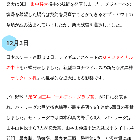
楽天は3日、
田中将大
投手の残留を発表しました。メジャーへの
復帰を希望した場合は契約を見直すことができるオプトアウトの
条項が組み込まれていましたが、楽天残留を選択しました。
12月3日
日本スケート連盟は２日、フィギュアスケートの
ＧＰファイナル
の中止
を正式発表しました。新型コロナウイルスの新たな変異株
「
オミクロン株
」の世界的な拡大による影響です。
プロ野球「
第50回三井ゴールデン・グラブ賞
」が2日に発表さ
れ、パ・リーグの甲斐拓也捕手が最多得票で5年連続5回目の受賞
しました。セ・リーグでは岡本和真内野手ら3人、パ・リーグは
山本由伸投手ら3人が初受賞。山本由伸選手は先発投手タイトル4
部門（最多勝、防御率、最多奪三振、勝率第1位）と沢村賞に加