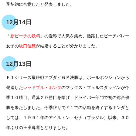
季契約に合意したと発表しました。
12月14日
「
新ビーチの妖精
」の愛称で人気を集め、活躍したビーチバレー
女子の
坂口佳穂
が結婚することが分かりました。
12月13日
Ｆ１シリーズ最終戦アブダビＧＰ決勝は、ポールポジションから
発進した
レッドブル・ホンダ
のマックス・フェルスタッペンが今
季１０勝目、通算２０勝目を挙げ、ドライバー部門で初の総合優
勝を果たしました。今季限りでＦ１での活動を終了するホンダと
しては、１９９１年のアイルトン・セナ（ブラジル）以来、３０
年ぶりの王座奪還となりました。