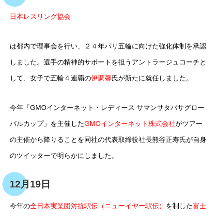
日本レスリング協会
は都内で理事会を行い、２４年パリ五輪に向けた強化体制を承認
しました。選手の精神的サポートを担うアントラージュコーチと
して、女子で五輪４連覇の
伊調馨
氏が新たに就任しました。
今年「GMOインターネット・レディース サマンサタバサグロー
バルカップ」を主催した
GMOインターネット株式会社
がツアー
の主催から降りることを同社の代表取締役社長熊谷正寿氏が自身
のツイッターで明らかにしました。
12月19日
今年の
全日本実業団対抗駅伝（ニューイヤー駅伝）
を制した
富士