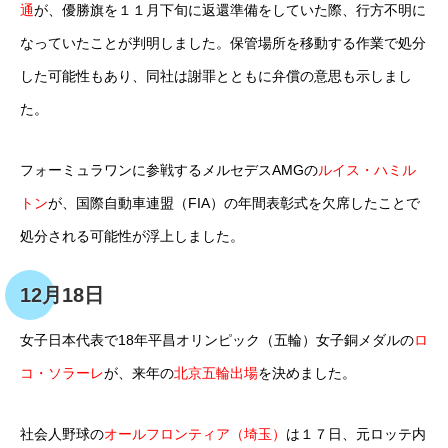
通
が、優勝旗を１１月下旬に返還準備をしていた際、行方不明に
なっていたことが判明しました。保管場所を移動する作業で処分
した可能性もあり、同社は謝罪とともに弁償の意思も示しまし
た。
フォーミュラワンに参戦するメルセデスAMGの
ルイス・ハミル
トン
が、国際自動車連盟（FIA）の年間表彰式を欠席したことで
処分される可能性が浮上しました。
12月18日
女子日本代表で18年平昌オリンピック（五輪）女子銅メダルの
ロ
コ・ソラーレ
が、来年の
北京五輪出場
を決めました。
社会人野球の
オールフロンティア（埼玉）
は１７日、元ロッテ内