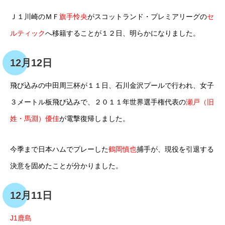
Ｊ１川崎のＭＦ
旗手怜央
がスコットランド・プレミアリーグの
セ
ルティック
へ移籍することが１２日、明らかになりました。
12月12日
飛び込みの中田周三杯が１１日、石川金沢プールで行われ、女子
３メートル板飛び込みで、２０１１年世界選手権代表の
瀬戸（旧
姓・馬淵）優佳
が電撃復帰しました。
今季まで日本ハムでプレーした
鶴岡慎也
捕手が、現役を引退する
決意を固めたことが分かりました。
12月11日
J1鹿島