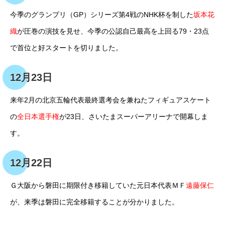
今季のグランプリ（GP）シリーズ第4戦のNHK杯を制した
坂本花
織
が圧巻の演技を見せ、今季の公認自己最高を上回る79・23点
で首位と好スタートを切りました。
12月23日
来年2月の北京五輪代表最終選考会を兼ねたフィギュアスケート
の
全日本選手権
が23日、さいたまスーパーアリーナで開幕しま
す。
12月22日
Ｇ大阪から磐田に期限付き移籍していた元日本代表ＭＦ
遠藤保仁
が、来季は磐田に完全移籍することが分かりました。