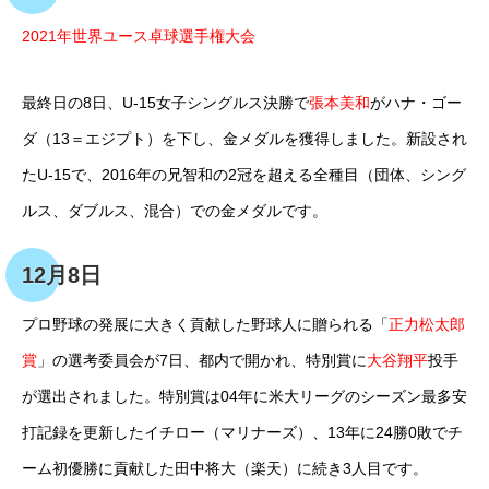
2021年世界ユース卓球選手権大会
最終日の8日、U-15女子シングルス決勝で
張本美和
がハナ・ゴー
ダ（13＝エジプト）を下し、金メダルを獲得しました。新設され
たU-15で、2016年の兄智和の2冠を超える全種目（団体、シング
ルス、ダブルス、混合）での金メダルです。
12月8日
プロ野球の発展に大きく貢献した野球人に贈られる「
正力松太郎
賞
」の選考委員会が7日、都内で開かれ、特別賞に
大谷翔平
投手
が選出されました。特別賞は04年に米大リーグのシーズン最多安
打記録を更新したイチロー（マリナーズ）、13年に24勝0敗でチ
ーム初優勝に貢献した田中将大（楽天）に続き3人目です。