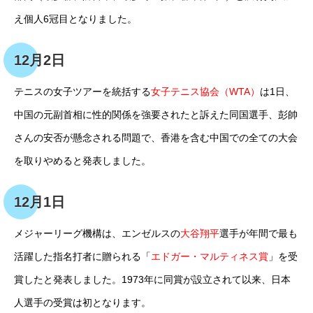
え個人6冠目となりました。
12月2日
テニスの女子ツアーを統括する
女子テニス協会（WTA）
は1日、
中国の元副首相に性的関係を強要されたと訴えた同国選手、彭帥
さんの安否が懸念される問題で、香港を含む中国での全ての大会
を取りやめると発表しました。
12月1日
メジャーリーグ機構は、エンゼルスの
大谷翔平
選手が年間で最も
活躍した指名打者に贈られる「
エドガー・マルティネス賞
」を受
賞したと発表しました。1973年に同賞が設立されて以来、日本
人選手の受賞は初となります。