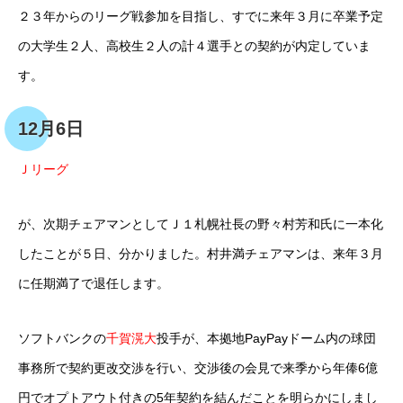
２３年からのリーグ戦参加を目指し、すでに来年３月に卒業予定
の大学生２人、高校生２人の計４選手との契約が内定していま
す。
12月6日
Ｊリーグ
が、次期チェアマンとしてＪ１札幌社長の野々村芳和氏に一本化
したことが５日、分かりました。村井満チェアマンは、来年３月
に任期満了で退任します。
ソフトバンクの
千賀滉大
投手が、本拠地PayPayドーム内の球団
事務所で契約更改交渉を行い、交渉後の会見で来季から年俸6億
円でオプトアウト付きの5年契約を結んだことを明らかにしまし