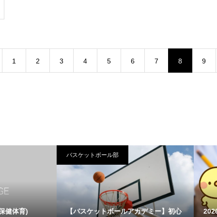
1
2
3
4
5
6
7
8
9
ットボール部
スケットボールアカデミー】初心
2026年6月 一般(国内・国際)