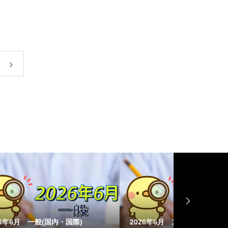
PR
2026年6月 スポーツ(保健体育)
【全員もらえ