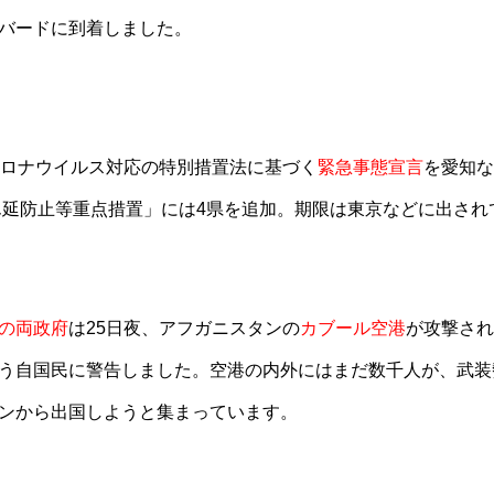
バードに到着しました。
コロナウイルス対応の特別措置法に基づく
緊急事態宣言
を愛知な
ん延防止等重点措置」には4県を追加。期限は東京などに出され
の両政府
は25日夜、アフガニスタンの
カブール空港
が攻撃され
う自国民に警告しました。空港の内外にはまだ数千人が、武装
ンから出国しようと集まっています。