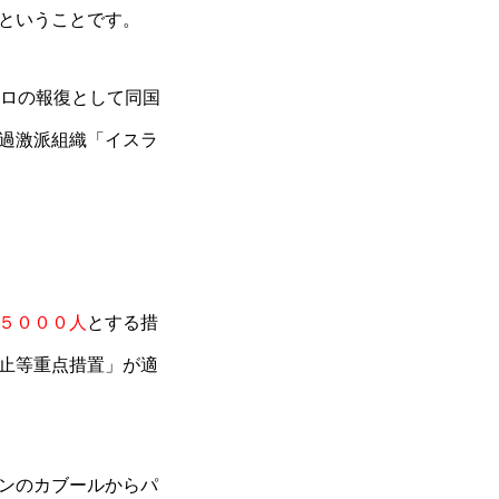
ということです。
テロの報復として同国
過激派組織「イスラ
５０００人
とする措
止等重点措置」が適
ンのカブールからパ