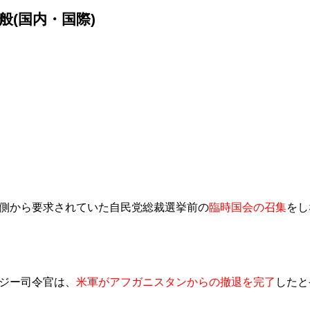
一般(国内・国際)
側から要求されていた自民党総裁選挙前の
臨時国会の召集
をし
ジー司令官は、
米軍がアフガニスタンからの撤退を完了
したと