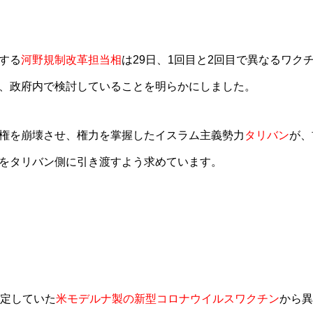
する
河野規制改革担当相
は29日、1回目と2回目で異なるワク
、政府内で検討していることを明らかにしました。
権を崩壊させ、権力を掌握したイスラム主義勢力
タリバン
が、
をタリバン側に引き渡すよう求めています。
予定していた
米モデルナ製の新型コロナウイルスワクチン
から異