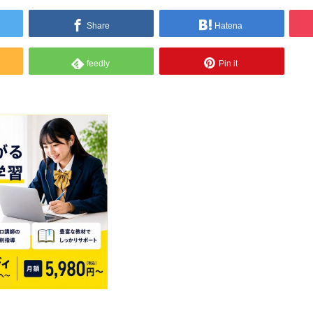
Share
Hatena
feedly
Pin it