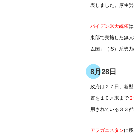
表しました。厚生労
バイデン米大統領
は
東部で実施した無人
ム国」（IS）系勢
8月28日
政府は２７日、新型
置を１０月末まで
２
用されている３３都
アフガニスタン
に残