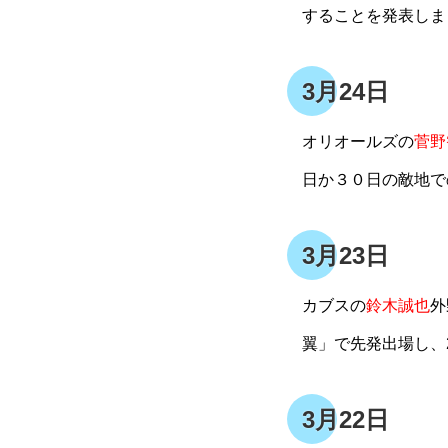
することを発表しま
3月24日
オリオールズの
菅野
日か３０日の敵地で
3月23日
カブスの
鈴木誠也
外
翼」で先発出場し、
3月22日