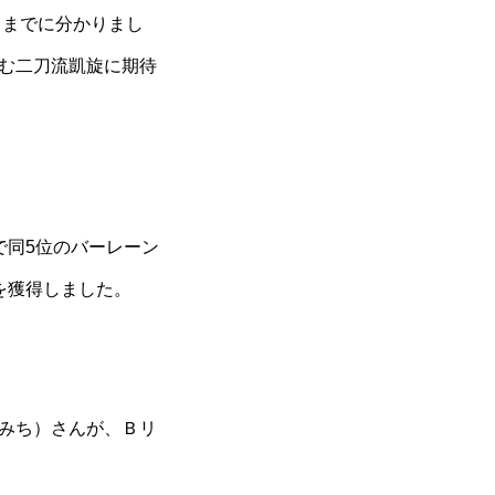
日までに分かりまし
む二刀流凱旋に期待
で同5位のバーレーン
を獲得しました。
みち）さんが、Ｂリ