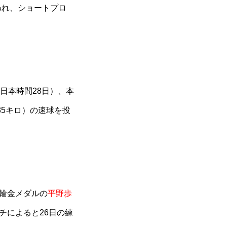
われ、ショートプロ
（日本時間28日）、本
35キロ）の速球を投
輪金メダルの
平野歩
チによると26日の練