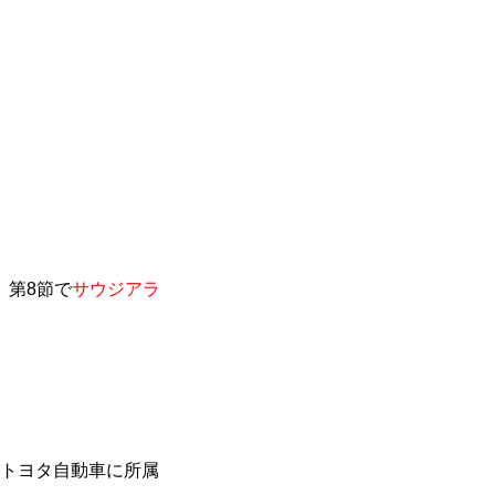
）第8節で
サウジアラ
、トヨタ自動車に所属