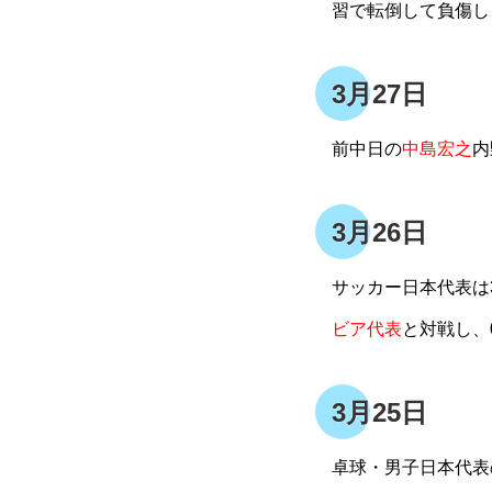
習で転倒して負傷し
3月27日
前中日の
中島宏之
内
3月26日
サッカー日本代表は3
ビア代表
と対戦し、
3月25日
卓球・男子日本代表