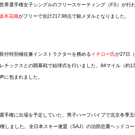
世界選手権女子シングルのフリースケーティング（FS）が行
坂本花織
がフリーで合計217.98点で銀メダルとなりました。
長付特別補佐兼インストラクターを務める
イチロー氏
が27日
レチックスとの開幕戦で始球式を行いました。84マイル（約1
声に包まれました。
選手権に出場を予定していた、男子ハーフパイプで北京冬季五
棄権しました。全日本スキー連盟（SAJ）の治部忠重ヘッドコー