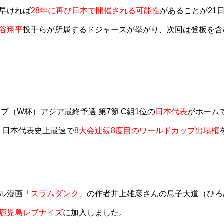
早ければ
28年に再び日本で開催される可能性
があることが21
谷翔平
投手らが所属するドジャースが挙がり、次回は登板を含
ップ（W杯）アジア最終予選 第7節 C組1位の
日本代表
がホーム
し、日本代表史上最速で
8大会連続8度目のワールドカップ出場権
ル漫画「
スラムダンク
」の作者井上雄彦さんの息子大道（ひろ
鹿児島レブナイズ
に加入しました。