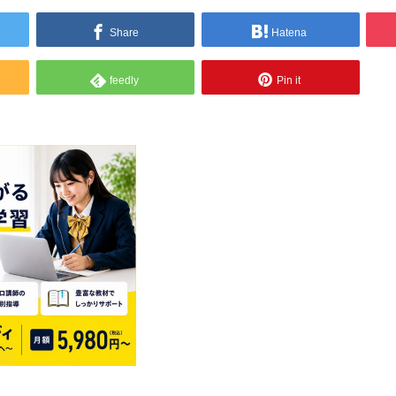
Share
Hatena
feedly
Pin it